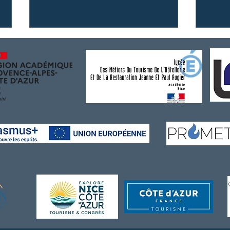
Croisière de l'orientation
{Form
nouve
parte