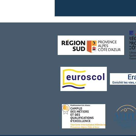
{Formation Yachting - École
hôtelière} Projet I-Yep