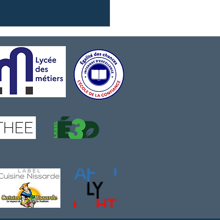
ation Yachting} Un
l élan avec nos
naires de Bastia