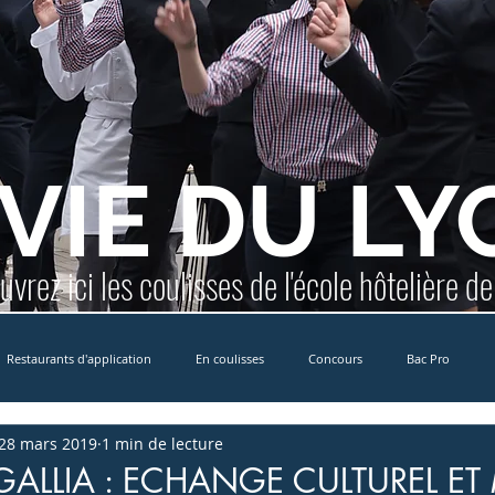
 VIE DU LY
vrez ici les coulisses de l'école hôtelière d
Restaurants d'application
En coulisses
Concours
Bac Pro
28 mars 2019
1 min de lecture
Erasmus+
MCCDR
International
Formation Yachting
E
IGALLIA : ECHANGE CULTUREL ET 