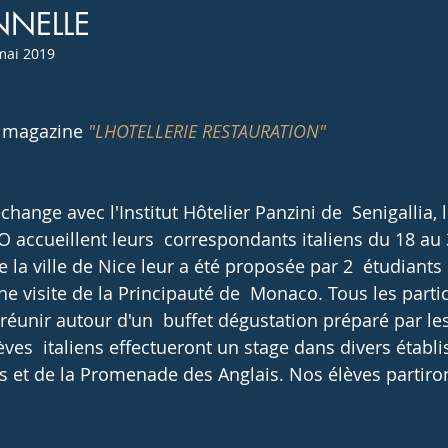
NNELLE
 UNSS
CCA
Certificats de spécialisation
Portraits
mai 2019
 magazine 
"LHOTELLERIE RESTAURATION"
 accueillent leurs  correspondants italiens du 18 au
e visite de la Principauté de  Monaco. Tous les partic
réunir autour d'un  buffet dégustation préparé par le
ves  italiens effectueront un stage dans divers établ
as et de la Promenade des Anglais. Nos élèves partiron