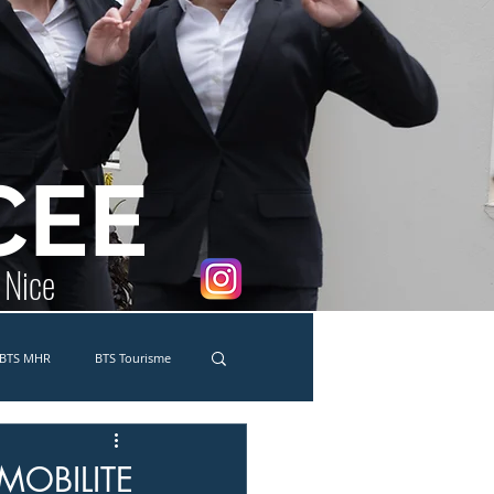
CEE
e Nice
BTS MHR
BTS Tourisme
co-délégués
MC Traiteur
MOBILITE