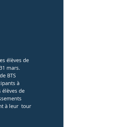
 31 mars.
ipants à 
s élèves de 
issements 
t à leur  tour 