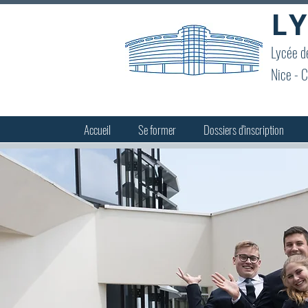
LY
Lycée de
Nice - C
Accueil
Se former
Dossiers d'inscription