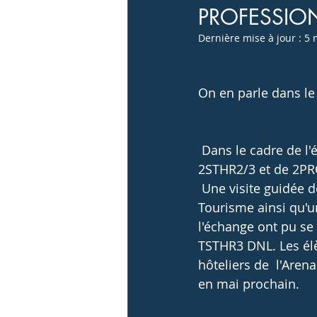
PROFESSIO
Anciens élèves
Activités sportives et
Dernière mise à jour :
5 
On en parle dans le
 Dans le cadre de l'échange avec l'Institut Hôtelier Panzini de  Senigallia, les élèves de 
2STHR2/3 et de 2PRO
 Une visite guidée de la ville de Nice leur a été proposée par 2  étudiants de BTS 
Tourisme ainsi qu'un
l'échange ont pu se 
TSTHR3 DNL. Les élè
hôteliers de  l'Aren
en mai prochain. 