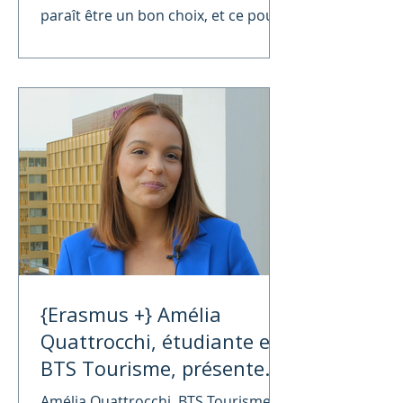
paraît être un bon choix, et ce pour
plusieurs raisons.
{Erasmus +} Amélia
Quattrocchi, étudiante en
BTS Tourisme, présente
sa mobilité Erasmus au
Amélia Quattrocchi, BTS Tourisme