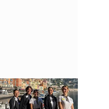
pour réussir dans cette formation et dans les carrières du
tourisme.
Unique en France !
Préparez votre CCA
en même temps
que votre BTS Tourisme !