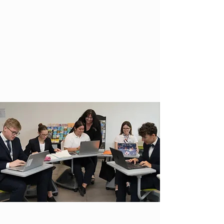
Disposer de capacités d'organisation et d'autonomie
Disposer de compétences en matière de communication
écrite et orale, en langue française et au moins dans
deux langues vivantes étrangères (dont l'anglais)
S'intéresser au management des entreprises et à leur
environnement économique et juridique
Avoir une bonne culture générale, en particulier en
histoire et en géographie
Formation