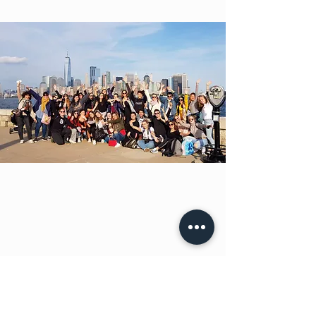
professionnels du territoire, conférences ...
Durée de la formation
2 années
Débouchés professionnels
Possibilités de
poursuite d’études
(bachelor, licence,
licence pro, Master…)
Insertion professionnelle
dans des entreprises variées
:
Entreprises de tourisme : réceptif, agence de voyages,