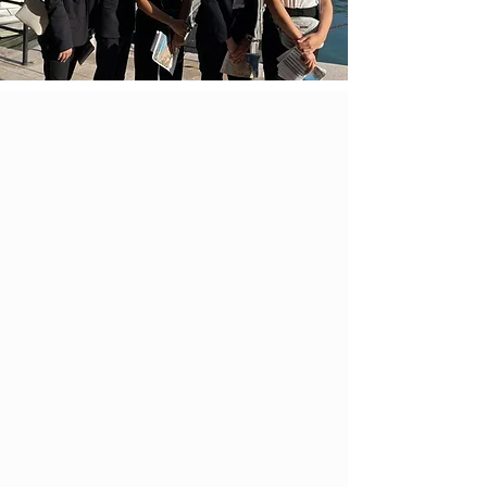
Le recrutement
Candidatures via
Parcoursup
La commission d'admission évalue la qualité du dossier
scolaire et tient le plus grand compte des avis formulés
par les professeurs de lycée.
Les résultats, le comportement et l'assiduité sont pris en
compte, ainsi que l’intérêt et la cohérence du projet de
formation.
Qualités attendues
Disposer de compétences relationnelles à mobiliser dans
les métiers propres au secteur du tourisme
Capacité à évoluer dans des environnements numériques
et digitalisés
Disposer de compétences pour travailler en équipe pour
la réalisation de projets