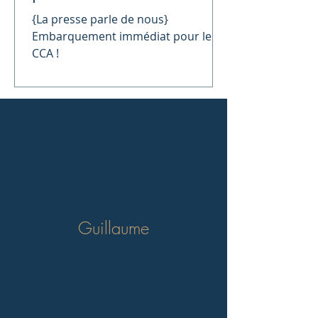
{La presse parle de nous}
Embarquement immédiat pour le
CCA !
Guillaume
Mon parcours au Lycée Jeanne et Paul Augier repose sur
une passion pour le domaine de la croisière, passion
pour laquelle j’ai pu développer et solidifier fortement
mes connaissances.
Durant ces 2 années, de nombreuses opportunités m’ont