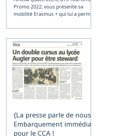
Portugal
Promo 2022, vous présente sa
mobilité Erasmus + qui lui a permis
de réaliser son stage au Portugal.
{La presse parle de nous}
Embarquement immédiat
pour le CCA !