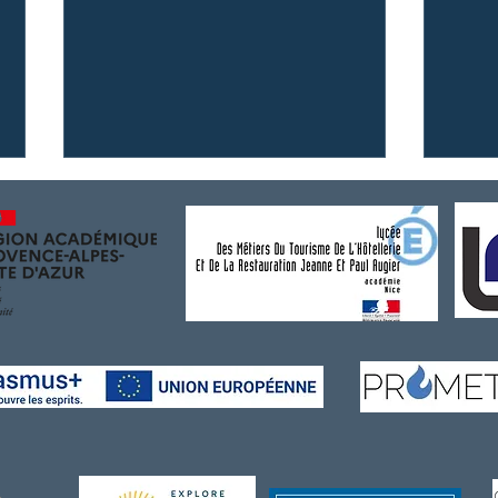
{Soirée d'excellence} Nos
{La p
élèves ont officié aux côtés du
Emba
chef étoilé Tom Meyer de la
le C
Chèvre d'or et Meilleur
Ouvrier de France