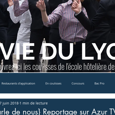
 VIE DU LY
vrez ici les coulisses de l'école hôtelière d
Restaurants d'application
En coulisses
Concours
Bac Pro
7 juin 2018
1 min de lecture
Erasmus+
MCCDR
International
Formation Yachting
E
arle de nous} Reportage sur Azur T