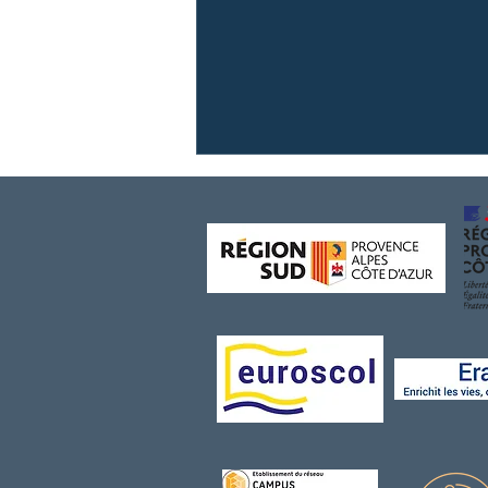
{Dîner d'excellence} 20ème
gala de L'épicurien