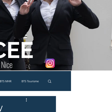
CEE
e Nice
BTS MHR
BTS Tourisme
co-délégués
MC Traiteur
V