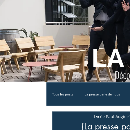
LA
Décou
Tous les posts
La presse parle de nous
Lycée Paul Augier
Partenariat
MAN
Bac STHR
{La presse p