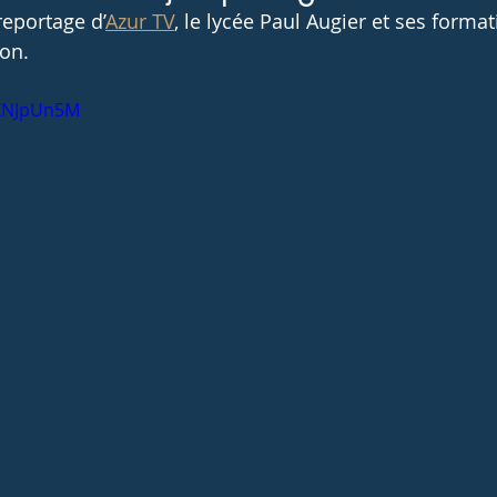
reportage d’
Azur TV
, le lycée Paul Augier et ses forma
 UNSS
CCA
Certificats de spécialisation
Portraits
on. 
VXNJpUn5M