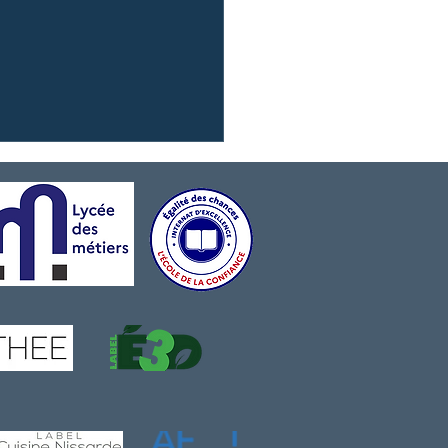
resse parle de nous}
rquement immédiat pour
CA !