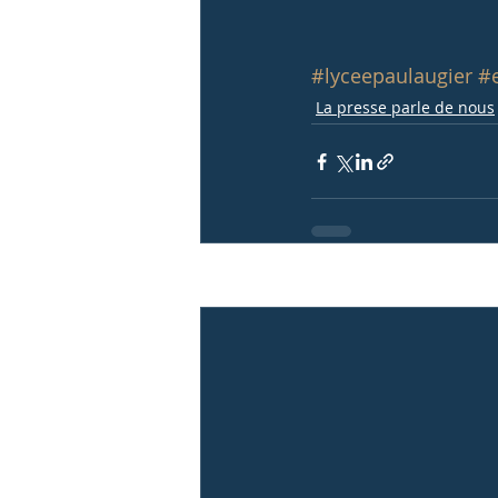
#lyceepaulaugier
#e
La presse parle de nous
Posts récents