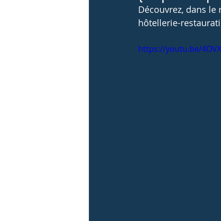
Découvrez, dans le 
Anciens élèves
Activités sportives et
hôtellerie-restaurati
https://youtu.be/4O