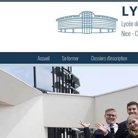
LY
Lycée de
Nice - C
Accueil
Se former
Dossiers d'inscription