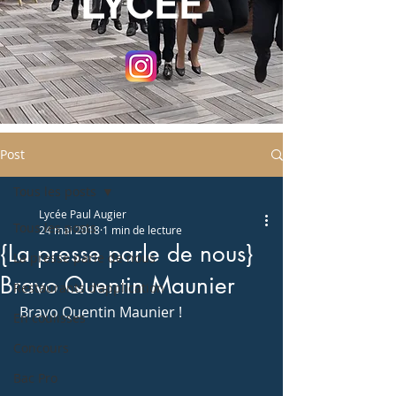
LYCEE
Post
Tous les posts
Lycée Paul Augier
Tous les posts
24 mai 2018
1 min de lecture
{La presse parle de nous}
La presse parle de nous
Bravo Quentin Maunier
Restaurants d'application
 Bravo Quentin Maunier ! 
En coulisses
Concours
Bac Pro