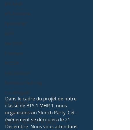
BTS MHR
BTS Tourisme
Partenariat
MAN
Bac STHR
Erasmus+
MCCDR
International
Formation Yachting
Eco-délégués
Dans le cadre du projet de notre 
MC Traiteur
classe de BTS 1 MHR 1, nous 
organisons un Slunch Party. Cet 
Anciens élèves
événement se déroulera le 21 
Activités sportives et UNSS
Décembre. Nous vous attendons 