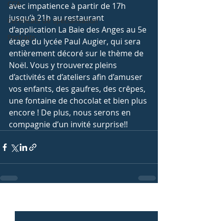
CCA
avec impatience à partir de 17h 
jusqu’à 21h au restaurant 
Certificats de spécialisation
d’application La Baie des Anges au 5e 
Portraits
étage du lycée Paul Augier, qui sera 
entièrement décoré sur le thème de 
Noël. Vous y trouverez pleins 
d’activités et d’ateliers afin d’amuser 
vos enfants, des gaufres, des crêpes, 
une fontaine de chocolat et bien plus 
encore ! De plus, nous serons en 
compagnie d’un invité surprise!! 
Posts récents
Voir tout