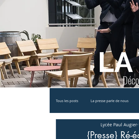
LA
Décou
Tous les posts
La presse parle de nous
Lycée Paul Augier
Partenariat
MAN
Bac STHR
{Presse} Ré-