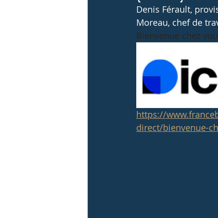
Denis Férault, provi
Anciens élèves
Activités sportives et
Moreau, chef de tra
Bienvenue chez vou
https://www.franceb
direct/bienvenue-ch