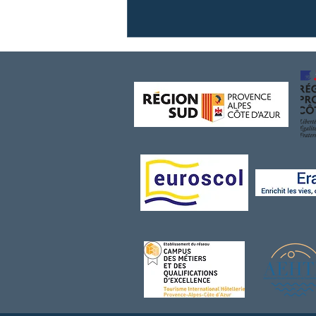
{BTS Tourisme} De la théorie à
la pratique