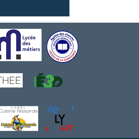
resse parle de nous} Le
 hôtelier de Nice est éco-
onsable