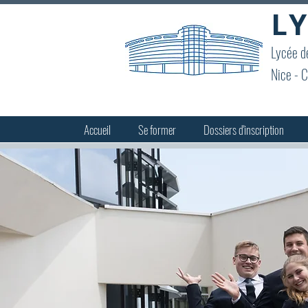
LY
Lycée de
Nice - C
Accueil
Se former
Dossiers d'inscription