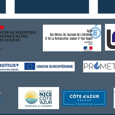
{La presse parle de nous}
{La p
Ouverture d'une nouvelle
lycée
formation : FCIL Yachting
resp