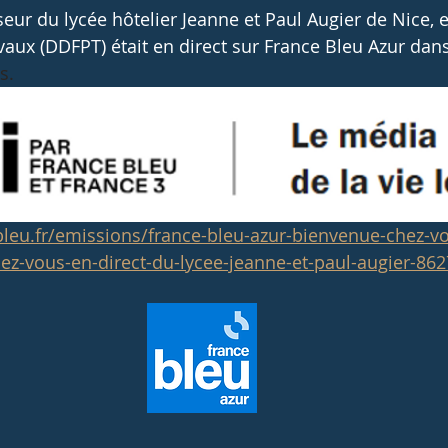
seur du lycée hôtelier Jeanne et Paul Augier de Nice, 
 UNSS
CCA
Certificats de spécialisation
Portraits
vaux (DDFPT) était en direct sur France Bleu Azur dan
s.
leu.fr/emissions/france-bleu-azur-bienvenue-chez-vo
ez-vous-en-direct-du-lycee-jeanne-et-paul-augier-86