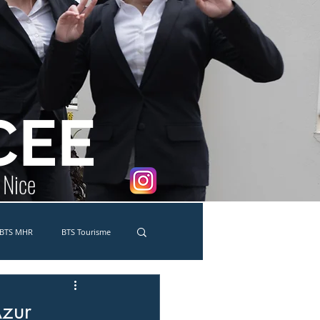
CEE
e Nice
BTS MHR
BTS Tourisme
co-délégués
MC Traiteur
Azur