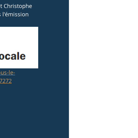
et Christophe 
s l'émission
us-le-
27272