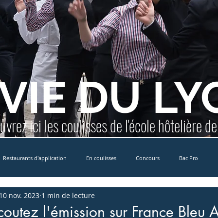
 VIE DU LY
vrez ici les coulisses de l'école hôtelière d
Restaurants d'application
En coulisses
Concours
Bac Pro
10 nov. 2023
1 min de lecture
Erasmus+
MCCDR
International
Formation Yachting
E
écoutez l'émission sur France Bleu 