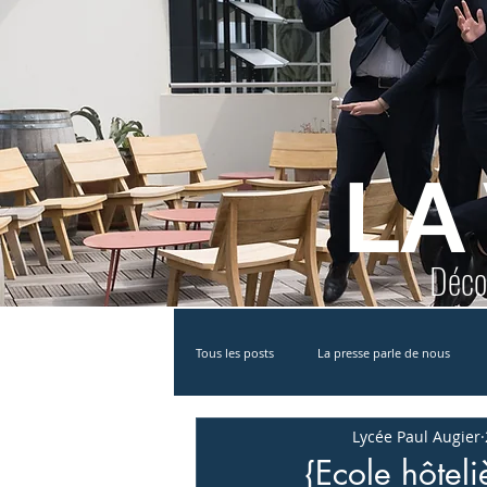
LA
Décou
Tous les posts
La presse parle de nous
Lycée Paul Augier
Partenariat
MAN
Bac STHR
{Ecole hôteli