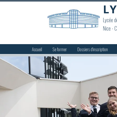
LY
Lycée de
Nice - C
Accueil
Se former
Dossiers d'inscription