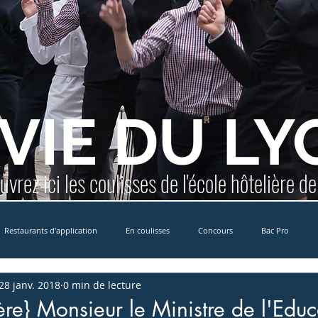
 VIE DU LY
vrez ici les coulisses de l'école hôtelière d
Restaurants d'application
En coulisses
Concours
Bac Pro
28 janv. 2018
0 min de lecture
Erasmus+
MCCDR
International
Formation Yachting
E
ère} Monsieur le Ministre de l'Educ