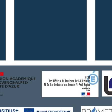
{Concours }Trophée Delair -
{Dîne