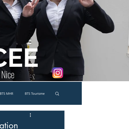
CEE
e Nice
BTS MHR
BTS Tourisme
co-délégués
MC Traiteur
ation