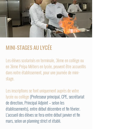
MINI-STAGES AU LYCÉE
Les élèves scolarisés en terminale, 3ème en collège ou
en 3ème Prépa Métiers en lycée, peuvent être accueillis
dans notre établissement, pour une journée de mini-
stage.
Les inscriptions se font uniquement auprès de votre
lycée ou collège
(Professeur principal, CPE, secrétariat
de direction, Principal Adjoint – selon les
établissements), entre début décembre et fin février.
L’accueil des élèves se fera entre début janvier et fin
mars, selon un planning strict et établi.