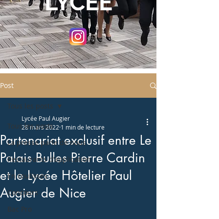
LYCEE
Post
Tous les posts
Lycée Paul Augier
Tous les posts
28 mars 2022
1 min de lecture
Partenariat exclusif entre Le
La presse parle de nous
Palais Bulles Pierre Cardin
Restaurants d'application
et le Lycée Hôtelier Paul
En coulisses
Augier de Nice
Concours
Bac Pro