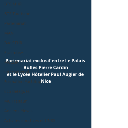
BTS MHR
BTS Tourisme
Partenariat
MAN
Bac STHR
Erasmus+
Partenariat exclusif entre Le Palais 
MCCDR
Bulles Pierre Cardin
International
et le Lycée Hôtelier Paul Augier de 
Nice
Formation Yachting
Eco-délégués
MC Traiteur
Anciens élèves
Activités sportives et UNSS