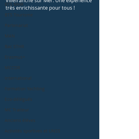
Villefranche sur Mer. Une expérience 
BTS MHR
très enrichissante pour tous !
BTS Tourisme
Partenariat
MAN
Bac STHR
Erasmus+
MCCDR
International
Formation Yachting
Eco-délégués
MC Traiteur
Anciens élèves
Activités sportives et UNSS