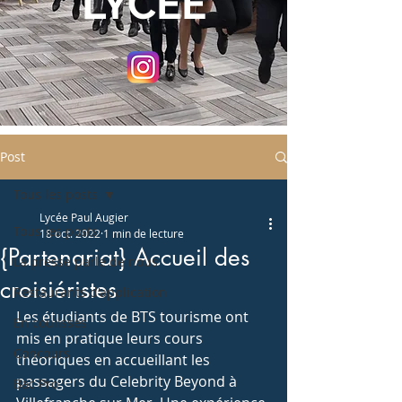
LYCEE
Post
Tous les posts
Lycée Paul Augier
Tous les posts
18 oct. 2022
1 min de lecture
{Partenariat} Accueil des
La presse parle de nous
croisiéristes
Restaurants d'application
Les étudiants de BTS tourisme ont 
En coulisses
mis en pratique leurs cours 
Concours
théoriques en accueillant les 
passagers du Celebrity Beyond à 
Bac Pro