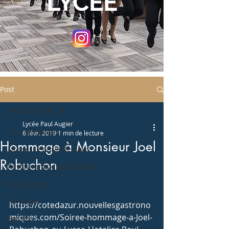
LYCEE
Post
Tous les posts
Lycée Paul Augier
Tous les posts
6 févr. 2019
1 min de lecture
Hommage à Monsieur Joel
La presse parle de nous
Robuchon
Restaurants d'application
En coulisses
Concours
https://cotedazur.nouvellesgastrono
miques.com/Soiree-hommage-a-Joel-
Bac Pro