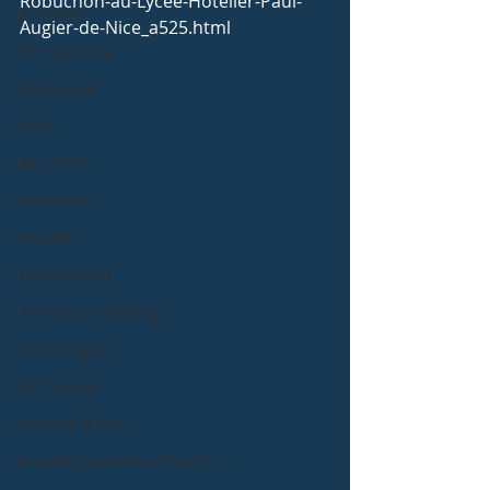
Robuchon-au-Lycee-Hotelier-Paul-
BTS MHR
Augier-de-Nice_a525.html 
BTS Tourisme
Partenariat
MAN
Bac STHR
Erasmus+
MCCDR
International
Formation Yachting
Eco-délégués
MC Traiteur
Anciens élèves
Activités sportives et UNSS