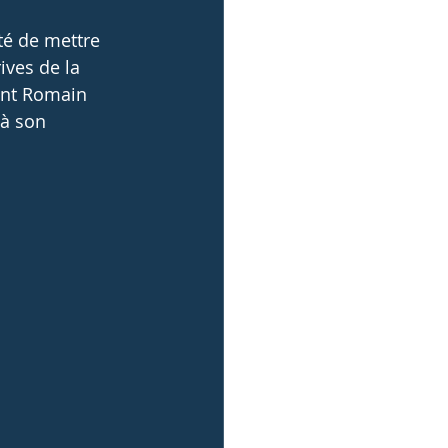
té de mettre 
ives de la 
ent Romain 
 à son 