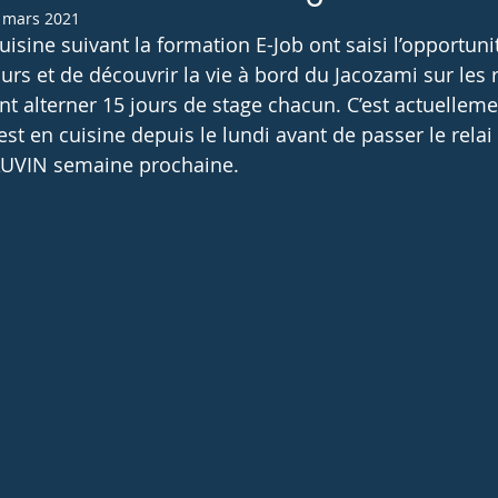
 mars 2021
isine suivant la formation E-Job ont saisi l’opportuni
 UNSS
CCA
Certificats de spécialisation
Portraits
urs et de découvrir la vie à bord du Jacozami sur les r
ont alterner 15 jours de stage chacun. C’est actuellem
t en cuisine depuis le lundi avant de passer le relai
AUVIN semaine prochaine. 