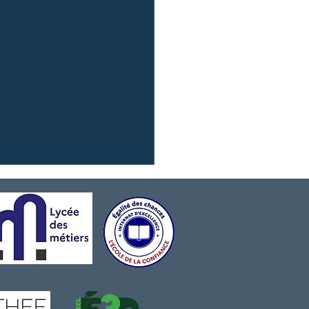
ours }Trophée Delair -