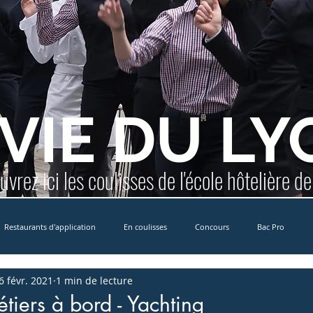
 VIE DU LY
vrez ici les coulisses de l'école hôtelière d
Restaurants d'application
En coulisses
Concours
Bac Pro
6 févr. 2021
1 min de lecture
Erasmus+
MCCDR
International
Formation Yachting
E
tiers à bord - Yachting