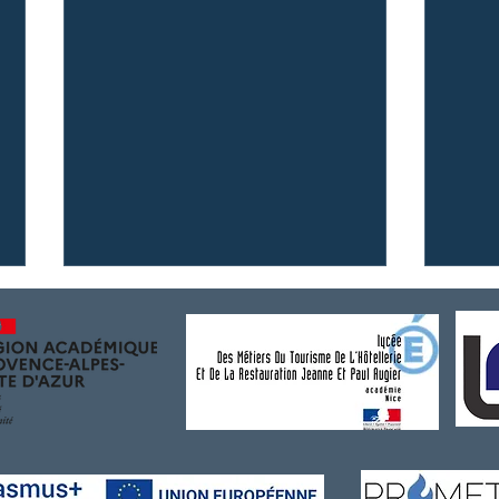
{Formation Yachting - École
{Conc