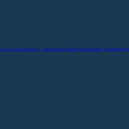
tic.com/video/9a9d51_af858c0c62fa4477a594b8b170e28921/4