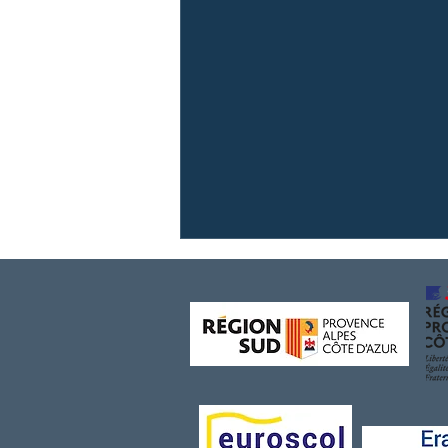
⚓ Diplômé(e) en hôtellerie-