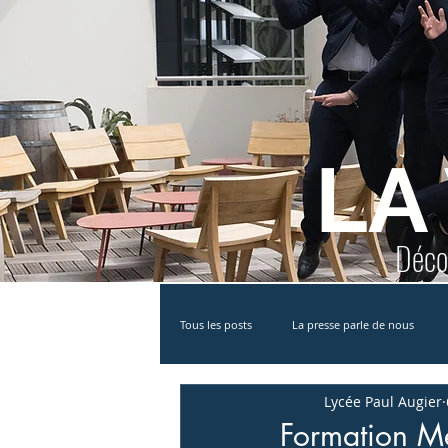
LA
Décou
Tous les posts
La presse parle de nous
Lycée Paul Augier
Partenariat
MAN
Bac STHR
Formation Mé