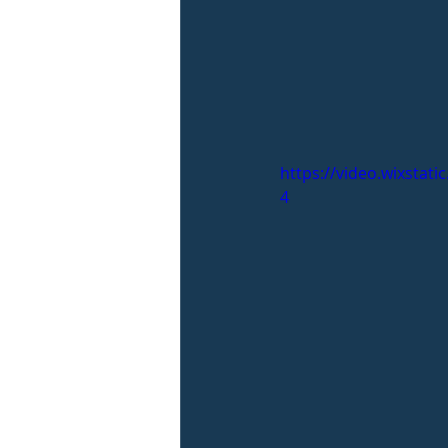
https://video.wixsta
4