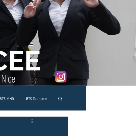
CEE
e Nice
BTS MHR
BTS Tourisme
co-délégués
MC Traiteur