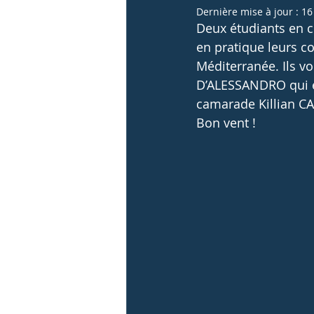
Dernière mise à jour :
16
Deux étudiants en cu
Anciens élèves
Activités sportives et
en pratique leurs co
Méditerranée. Ils v
D’ALESSANDRO qui es
camarade Killian C
Bon vent !