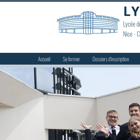
LY
Lycée de
Nice - C
Accueil
Se former
Dossiers d'inscription