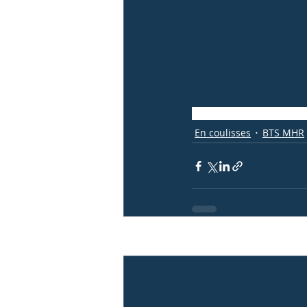
Lycée Paul Augier
Ecole h
En coulisses
BTS MHR
Posts récents