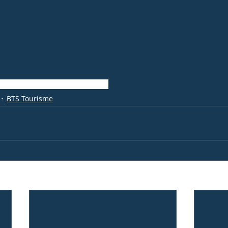
ôtelière
BTS MHR
yachting
stage
BTS Tourisme