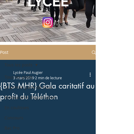
LYCEE
Post
Tous les posts
Lycée Paul Augier
Tous les posts
3 mars 2019
2 min de lecture
{BTS MHR} Gala caritatif au
La presse parle de nous
profit du Téléthon
Restaurants d'application
En coulisses
Concours
Bac Pro