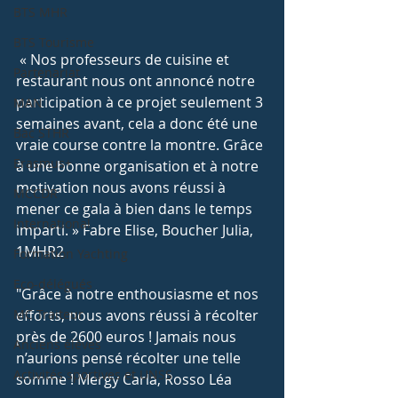
BTS MHR
BTS Tourisme
 « Nos professeurs de cuisine et 
Partenariat
restaurant nous ont annoncé notre 
participation à ce projet seulement 3 
MAN
semaines avant, cela a donc été une 
Bac STHR
vraie course contre la montre. Grâce 
Erasmus+
à une bonne organisation et à notre 
motivation nous avons réussi à 
MCCDR
mener ce gala à bien dans le temps 
International
imparti. » Fabre Elise, Boucher Julia, 
1MHR2
Formation Yachting
Eco-délégués
"Grâce à notre enthousiasme et nos 
MC Traiteur
efforts, nous avons réussi à récolter 
près de 2600 euros ! Jamais nous 
Anciens élèves
n’aurions pensé récolter une telle 
Activités sportives et UNSS
somme ! Mergy Carla, Rosso Léa