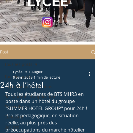
LYCEE
Post
Tous les posts
Lycée Paul Augier
Tous les posts
9 févr. 2019
1 min de lecture
24h à l’hôtel
La presse parle de nous
Tous les étudiants de BTS MHR3 en 
Restaurants d'application
poste dans un hôtel du groupe 
En coulisses
"SUMMER HOTEL GROUP" pour 24h ! 
Projet pédagogique, en situation 
Concours
réelle, au plus près des 
Bac Pro
préoccupations du marché hôtelier 