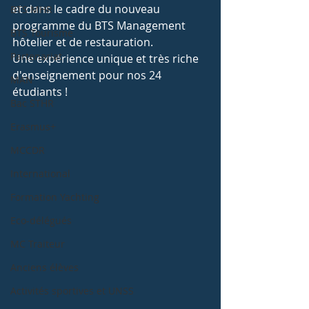
et dans le cadre du nouveau 
BTS MHR
programme du BTS Management 
BTS Tourisme
hôtelier et de restauration.
Partenariat
Une expérience unique et très riche 
d'enseignement pour nos 24 
MAN
étudiants !
Bac STHR
Erasmus+
MCCDR
International
Formation Yachting
Eco-délégués
MC Traiteur
Anciens élèves
Activités sportives et UNSS